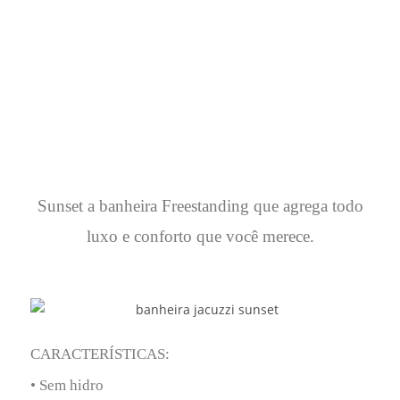
A banheira Sunset agrega um toque de
personalidade ao ambiente e ilumina com seu
brilho na medida certa.
Sunset a banheira Freestanding que agrega todo
luxo e conforto que você merece.
CARACTERÍSTICAS:
• Sem hidro